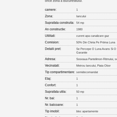
orice zona a Bucurestiului.
camere:
1
Zona:
Iancului
Suprafata construita:
54 mp
An constructie:
1980
Utilitati:
curent apa canalizare gaz
Comision:
50% Din Chiria Pe Prtima Luna
Detalii pret:
Se Percepe O Luna Avans Si O
Garantie
Adresa:
Soseaua Pantelimon-Ritmului, s
Vecinatati:
Metrou Iancului, Piata Obor
Tip compartimentare:
semidecomandat
Etaj:
1
Confort:
1
Suprafata utila:
50 mp
Nr. bai:
1
Nr. balcoane:
1
Tip imobil:
bloc apartamente