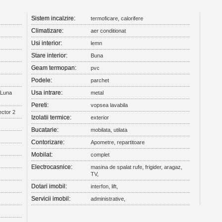
Sistem incalzire:
termoficare, calorifere
Climatizare:
aer conditionat
Usi interior:
lemn
Stare interior:
Buna
Geam termopan:
pvc
Podele:
parchet
Usa intrare:
 Luna
metal
Pereti:
vopsea lavabila
ector 2
Izolatii termice:
exterior
Bucatarie:
mobilata, utilata
Contorizare:
Apometre, repartitoare
Mobilat:
complet
Electrocasnice:
masina de spalat rufe, frigider, aragaz,
TV,
Dotari imobil:
interfon, lift,
Servicii imobil:
administrative,