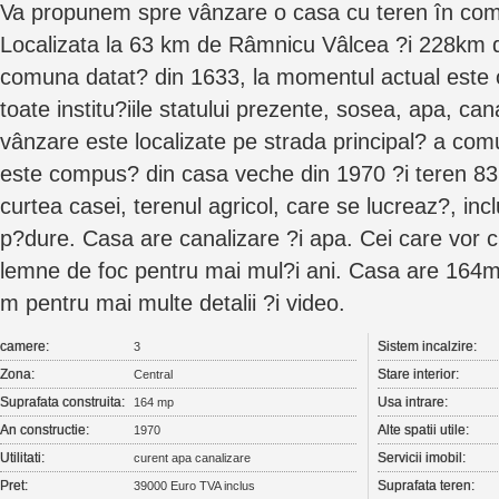
Va propunem spre vânzare o casa cu teren în comu
Localizata la 63 km de Râmnicu Vâlcea ?i 228km d
comuna datat? din 1633, la momentul actual est
toate institu?iile statului prezente, sosea, apa, ca
vânzare este localizate pe strada principal? a com
este compus? din casa veche din 1970 ?i teren 83
curtea casei, terenul agricol, care se lucreaz?, incl
p?dure. Casa are canalizare ?i apa. Cei care vor c
lemne de foc pentru mai mul?i ani. Casa are 164m
m pentru mai multe detalii ?i video.
camere:
Sistem incalzire:
3
Zona:
Stare interior:
Central
Suprafata construita:
Usa intrare:
164 mp
An constructie:
Alte spatii utile:
1970
Utilitati:
Servicii imobil:
curent apa canalizare
Pret:
Suprafata teren:
39000 Euro TVA inclus