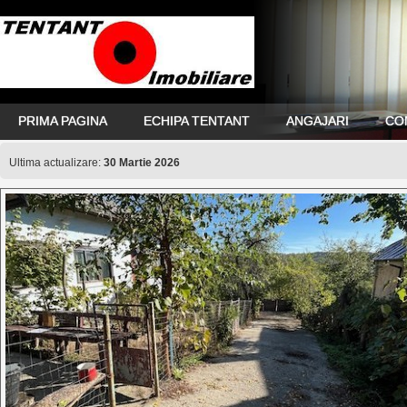
Casa veche cu teren generos com. Rosiile, Ju
PRIMA PAGINA
ECHIPA TENTANT
ANGAJARI
CO
Ultima actualizare:
30 Martie 2026