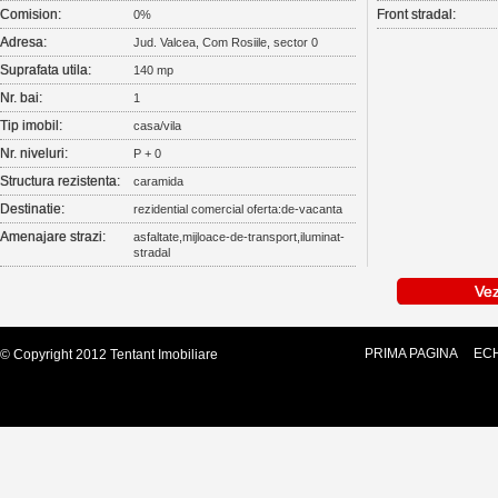
Comision:
Front stradal:
0%
Adresa:
Jud. Valcea, Com Rosiile, sector 0
Suprafata utila:
140 mp
Nr. bai:
1
Tip imobil:
casa/vila
Nr. niveluri:
P + 0
Structura rezistenta:
caramida
Destinatie:
rezidential comercial oferta:de-vacanta
Amenajare strazi:
asfaltate,mijloace-de-transport,iluminat-
stradal
Vez
PRIMA PAGINA
ECH
© Copyright 2012 Tentant Imobiliare